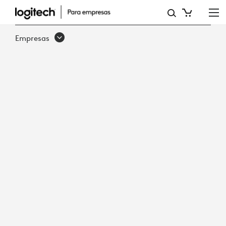
INFORME:
SEGURIDAD
Empresas
Y
PRIVACIDAD
DE
LOGITECH
SYNC