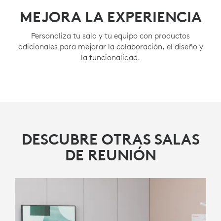
DISPOSITIVOS
MEJORA LA EXPERIENCIA
Simplifica tu configuración y administración con
Personaliza tu sala y tu equipo con productos
soluciones preconfiguradas para Microsoft Teams
adicionales para mejorar la colaboración, el diseño y
Rooms en Android o el modo de dispositivo de Zoom
la funcionalidad.
Rooms, como opciones de implementación
alternativas para salas en las que el video es lo
primero.
MÁS INFORMACIÓN
DESCUBRE OTRAS SALAS
DE REUNIÓN
BUSCAR UN
CANAL
Rally Bar Mini
Logitech Tap IP