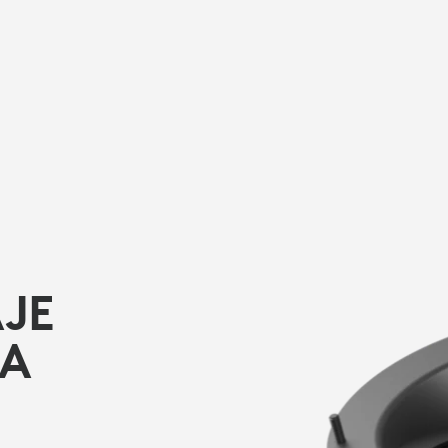
JE
RA