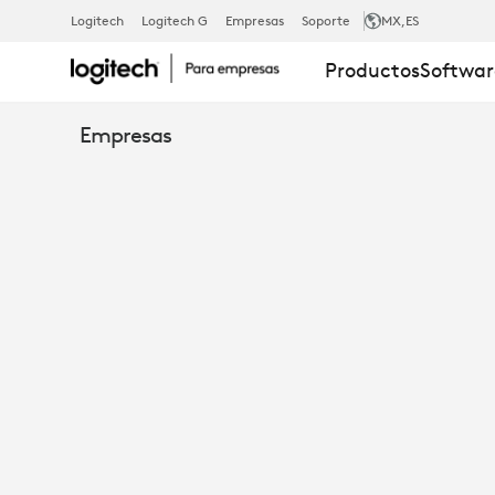
PIEZA
Logitech
Logitech G
Empresas
Soporte
MX
,ES
Productos
Softwar
DE
Empresas
MONTAJE
ELEVADORA
PARA
TAP