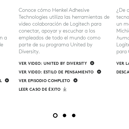
Conoce cómo Henkel Adhesive
¿De q
Technologies utiliza las herramientas de
tecno
video colaboración de Logitech para
un me
conectar, apoyar y escuchar a los
Michi
ón a
empleados de todo el mundo como
huma
de
parte de su programa United by
Logit
Diversity.
para 
VER VIDEO: UNITED BY DIVERSITY
VER L
VER VIDEO: ESTILO DE PENSAMIENTO
DESC
L
VER EPISODIO COMPLETO
LEER CASO DE ÉXITO