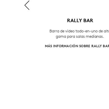
E
RALLY BAR
rra innovadora
Barra de video todo-en-uno de alta
conferencias
gama para salas medianas.
MÁS INFORMACIÓN SOBRE RALLY BAR
BRE SCRIBE