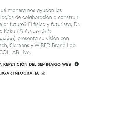
ué manera nos ayudan las
Siemens está utiliz
logías de colaboración a construir
herramientas de vi
jor futuro? El físico y futurista, Dr.
Logitech con objeto
o Kaku (
El futuro de la
especialistas de t
nidad
) presenta su visión con
reimaginar las ciud
ech, Siemens y WIRED Brand Lab
construir un maña
COLLAB Live.
sostenible.
A REPETICIÓN DEL SEMINARIO WEB
MIRAR EL AVANCE
ARGAR INFOGRAFÍA
VER EPISODIO COMPL
LEER CASO DE ÉXITO