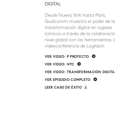
DIGITAL
erar los
 de un año muy
Desde Nueva York hasta París,
Adam Grant presenta
Qualcomm muestra el poder de la
para que los
transformación digital en lugares
a los estudiantes
icónicos a través de la colaboraci
talidad de
nivel global con las herramientas 
ndo la
videoconferencia de Logitech.
ndo un sentido de
VER VIDEO: P PROYECTO
erie COLLAB LIVE
VER VIDEO: NYC
VER VIDEO: TRANSFORMACIÓN DIGITA
L SEMINARIO WEB
VER EPISODIO COMPLETO
ÍA
LEER CASO DE ÉXITO