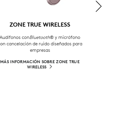
ZONE TRUE WIRELESS
CÁM
udífonos con
Bluetooth
® y micrófono
Cámara PTZ p
n cancelación de ruido diseñados para
imágenes 
empresas
a
MÁS INFORMACIÓN SOBRE ZONE TRUE
MÁS INFOR
WIRELESS