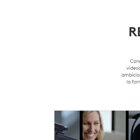
R
Cono
video
ambicios
la for