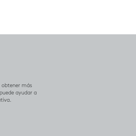
a obtener más
 puede ayudar a
tiva.