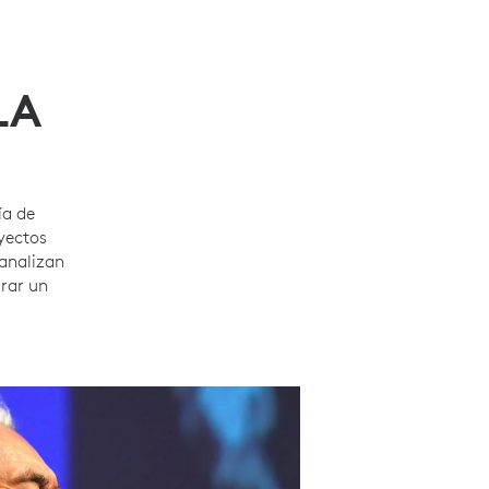
LA
ía de
yectos
 analizan
grar un