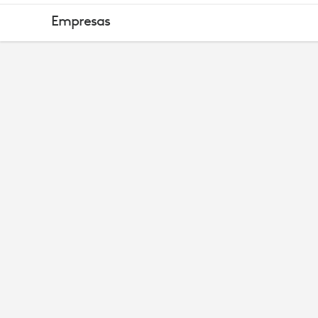
ASOCIADO
Empresas
ESTRATÉGIC
DE
LOGITECH
-
MICROSOFT