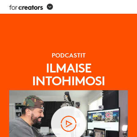
PODCAST-
LAITTEIDEN
ASETUKSET
PODCASTIT
ILMAISE
INTOHIMOSI