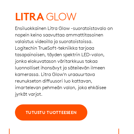
LITRA
GLOW
Ensiluokkainen Litra Glow -suoratoistovalo on
nopein keino saavuttaa ammattitasoinen
valaistus videoilla ja suoratoistoissa.
Logitechin TrueSoft-tekniikka tarjoaa
tasapainoisen, täyden spektrin LED-valon,
jonka elokuvatason väritarkkuus takaa
luonnolliset ihonsävyt ja säteilevän ilmeen
kamerassa. Litra Glow'n uraauurtava
reunukseton diffuusori luo kattavan,
imartelevan pehmeän valon, joka ehkäisee
jyrkät varjot.
TUTUSTU TUOTTEESEEN