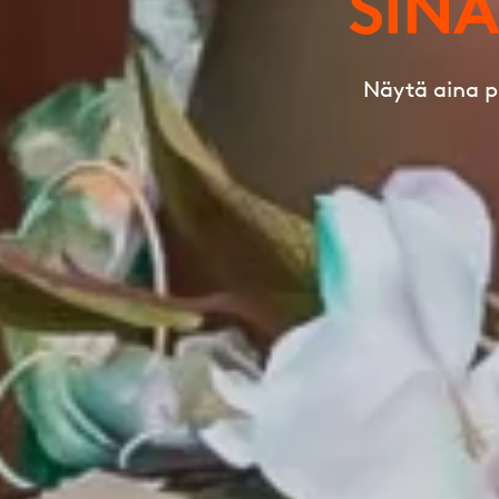
SIN
Näytä aina p