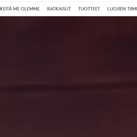
KEITÄ ME OLEMME
RATKAISUT
TUOTTEET
LUOJIEN TIIM
OTTAJILLE