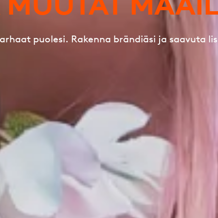
Ä MUUTAT MAAI
arhaat puolesi. Rakenna brändiäsi ja saavuta lis