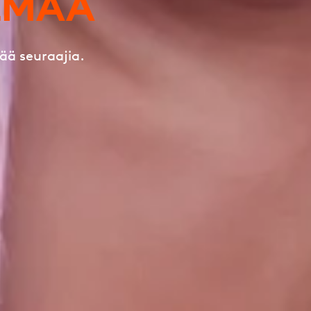
LMAA
ää seuraajia.