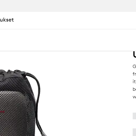
oukset
Bag
G
f
i
b
KU
w