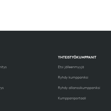
YHTEISTYÖKUMPPANIT
hitys
Etsi jälleenmyyjä
Ryhdy kumppaniksi
yys
Ryhdy allianssikumppaniksi
Kumppaniportaali