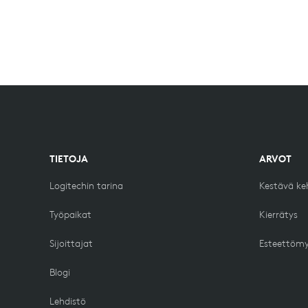
TIETOJA
ARVOT
Logitechin tarina
Kestävä ke
Työpaikat
Kierrätys
Sijoittajat
Esteettöm
Blogi
Lehdistö