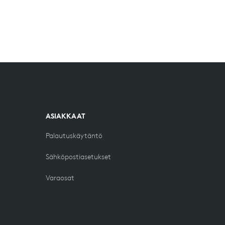
ASIAKKAAT
Palautuskäytäntö
Sähköpostiasetukset
Varaosat