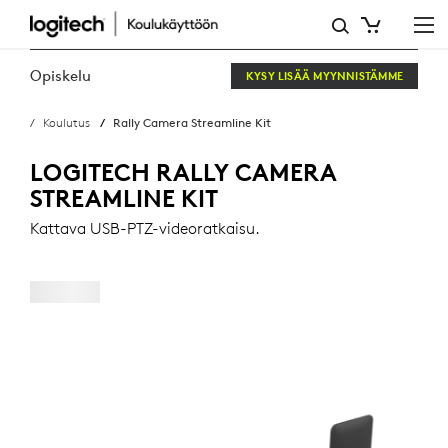
RALLY
CAMERA
Opiskelu
KYSY LISÄÄ MYYNNISTÄMME
STREAMLINE
Koulutus
Rally Camera Streamline Kit
KIT
LOGITECH RALLY CAMERA
STREAMLINE KIT
Kattava USB-PTZ-videoratkaisu.