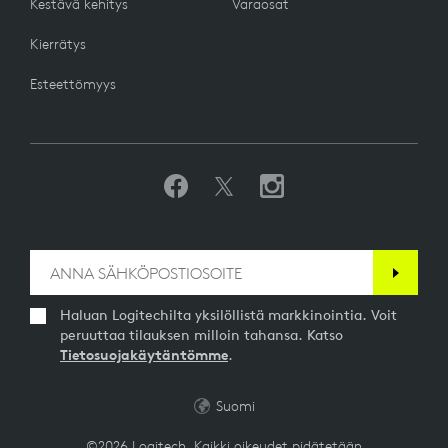
Kestävä kehitys
Varaosat
Kierrätys
Esteettömyys
Haluan Logitechilta yksilöllistä markkinointia. Voit
peruuttaa tilauksen milloin tahansa. Katso
Tietosuojakäytäntömme
.
Suomi
©2026 Logitech. Kaikki oikeudet pidätetään