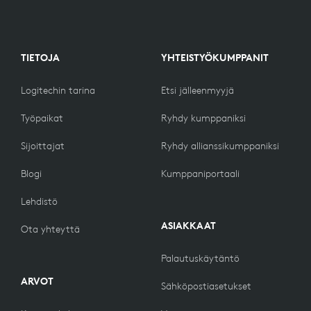
TIETOJA
YHTEISTYÖKUMPPANIT
Logitechin tarina
Etsi jälleenmyyjä
Työpaikat
Ryhdy kumppaniksi
Sijoittajat
Ryhdy allianssikumppaniksi
Blogi
Kumppaniportaali
Lehdistö
ASIAKKAAT
Ota yhteyttä
Palautuskäytäntö
ARVOT
Sähköpostiasetukset