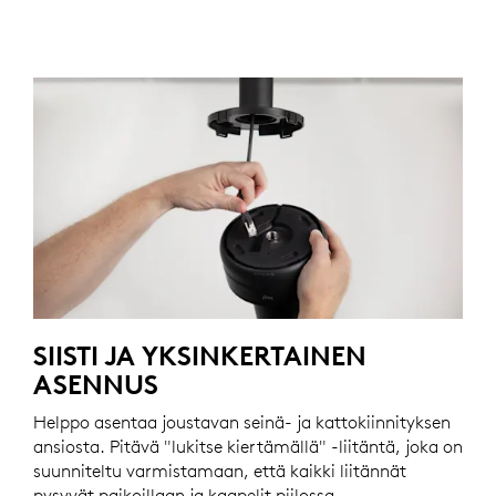
SIISTI JA YKSINKERTAINEN
ASENNUS
Helppo asentaa joustavan seinä- ja kattokiinnityksen
ansiosta. Pitävä "lukitse kiertämällä" -liitäntä, joka on
suunniteltu varmistamaan, että kaikki liitännät
pysyvät paikoillaan ja kaapelit piilossa.