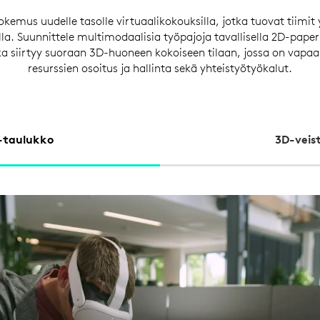
kemus uudelle tasolle virtuaalikokouksilla, jotka tuovat tiimit 
lla. Suunnittele multimodaalisia työpajoja tavallisella 2D-paperil
ka siirtyy suoraan 3D-huoneen kokoiseen tilaan, jossa on vapaa 
resurssien osoitus ja hallinta sekä yhteistyötyökalut.
-taulukko
3D-veis