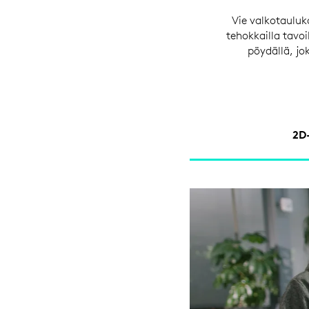
Vie valkotauluko
tehokkailla tavoi
pöydällä, jo
2D