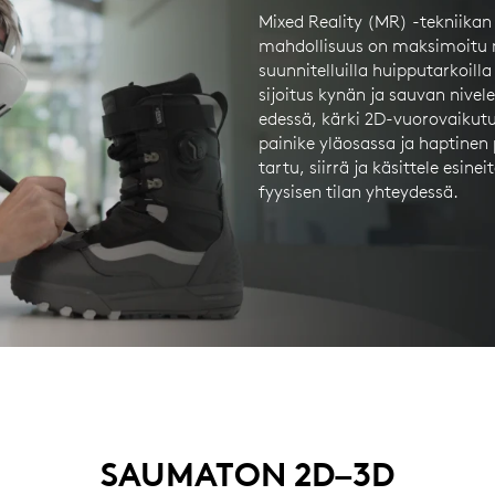
Mixed Reality (MR) -tekniika
mahdollisuus on maksimoitu m
suunnitelluilla huipputarkoilla
sijoitus kynän ja sauvan nivel
edessä, kärki 2D-vuorovaikut
painike yläosassa ja haptinen
tartu, siirrä ja käsittele esinei
fyysisen tilan yhteydessä.
SAUMATON 2D–3D