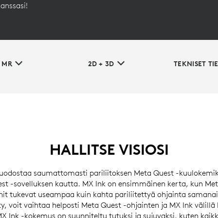
anssasi!
 MR
2D + 3D
TEKNISET TI
HALLITSE VISIOSI
uodostaa saumattomasti pariliitoksen Meta Quest -kuulokemik
st -sovelluksen kautta. MX Ink on ensimmäinen kerta, kun Met
it tukevat useampaa kuin kahta pariliitettyä ohjainta samanai
tty, voit vaihtaa helposti Meta Quest -ohjainten ja MX Ink välil
MX Ink -kokemus on suunniteltu tutuksi ja sujuvaksi, kuten kaik