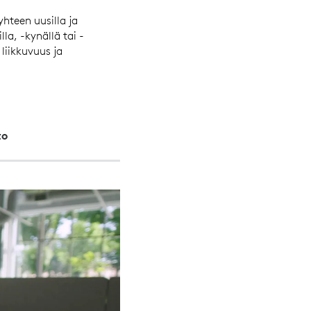
yhteen uusilla ja
la, -kynällä tai -
liikkuvuus ja
to