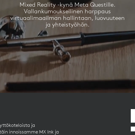
Mixed Reality -kynä Meta Questille.
Vallankumouksellinen harppaus
virtuaalimaailman hallintaan, luovuuteen
ja yhteistyöhön.
yttökoteloista ja
täin innoissamme MX Ink ja