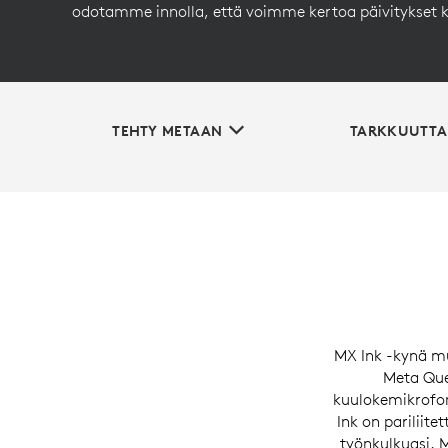
odotamme innolla, että voimme kertoa päivitykset k
TEHTY METAAN
TARKKUUTTA
MX Ink -kynä m
Meta Que
kuulokemikrofon
Ink on pariliite
työnkulkuasi. 