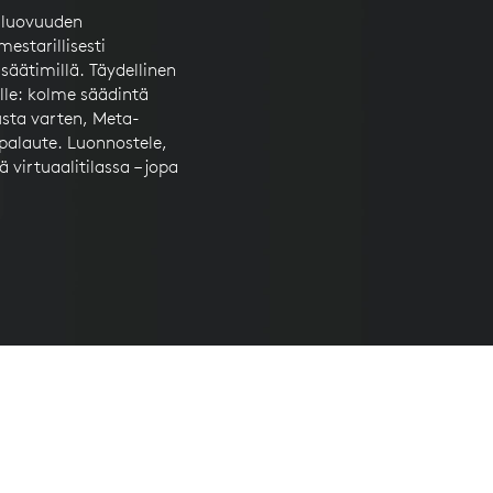
n luovuuden
estarillisesti
 säätimillä. Täydellinen
elle: kolme säädintä
usta varten, Meta-
 palaute. Luonnostele,
tä virtuaalitilassa – jopa