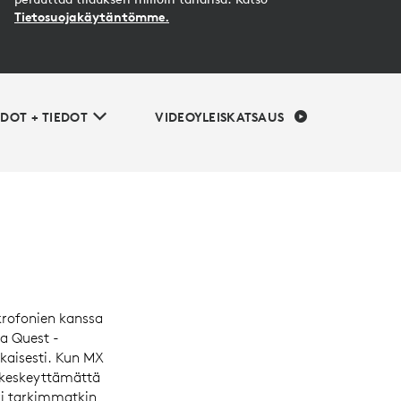
Tietosuojakäytäntömme.
EDOT + TIEDOT
VIDEOYLEISKATSAUS
rofonien kanssa
a Quest -
kaisesti. Kun MX
lä keskeyttämättä
ki tarkimmatkin