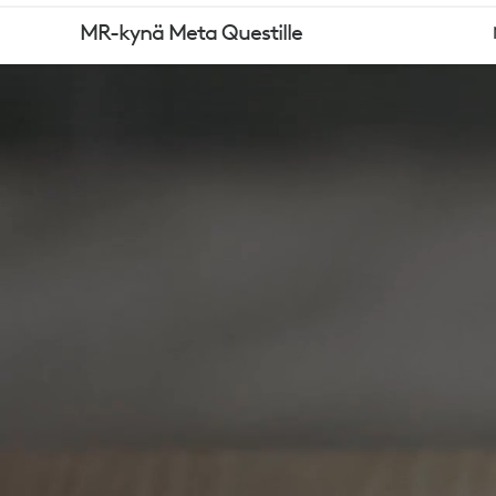
MR-
MR-kynä Meta Questille
KYNÄ
META
QUESTILLE