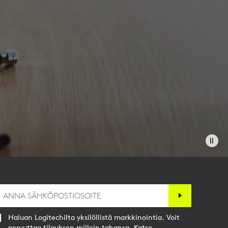
Haluan Logitechilta yksilöllistä markkinointia. Voit
peruuttaa tilauksen milloin tahansa. Katso