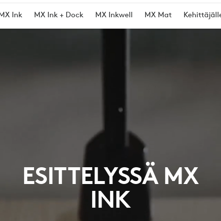
MX Ink
MX Ink + Dock
MX Inkwell
MX Mat
Kehittäjäll
ESITTELYSSÄ MX
INK