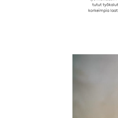
tutut työkal
korkeimpia laa