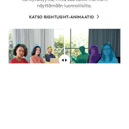
näyttämään luonnollisilta.
KATSO RIGHTLIGHT-ANIMAATIO
RIGHTLIGHT HUONEISSA
RightLight ja laaja dynamiikka-alue (WDR) erottaa
ihmiset seinistä ja ikkunoista ja korjaa taustavalon ja
heijastusten vaikutuksia jättämättä kasvoja varjoon.
Jokainen kuvassa oleva hyötyy yksilöllisestä värisävyn