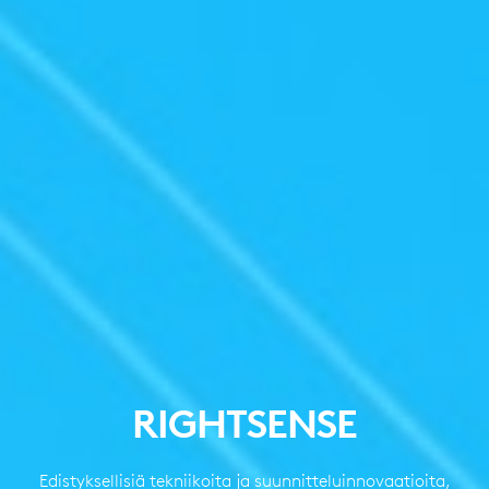
RIGHTSENSE
Edistyksellisiä tekniikoita ja suunnitteluinnovaatioita,