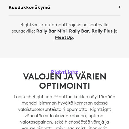
Ruudukkonäkymä
RightSense-automaattirajaus on saatavilla
seuraaville:
Rally Bar Mini
,
Rally Bar
,
Rally Plus
ja
MeetUp
.
RightLight
VALOJEN JA VÄRIEN
OPTIMOINTI
Logitech RightLight™ auttaa kaikkia näyttämään
mahdollisimman hyvältä kameran edessä
valaistusolosuhteista riippumatta. RightLight
vähentää videokuvan kohinaa, optimoi
valotasapainon, sekä hienosäätää värejä ja
värikylläisyyttä, mikä saa kaikki ihonvärit