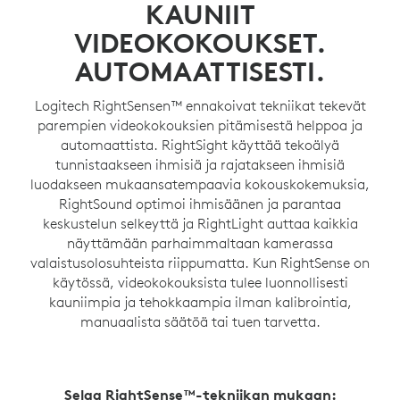
KAUNIIT
VIDEOKOKOUKSET.
AUTOMAATTISESTI.
Logitech RightSensen™ ennakoivat tekniikat tekevät
parempien videokokouksien pitämisestä helppoa ja
automaattista. RightSight käyttää tekoälyä
tunnistaakseen ihmisiä ja rajatakseen ihmisiä
luodakseen mukaansatempaavia kokouskokemuksia,
RightSound optimoi ihmisäänen ja parantaa
keskustelun selkeyttä ja RightLight auttaa kaikkia
näyttämään parhaimmaltaan kamerassa
valaistusolosuhteista riippumatta. Kun RightSense on
käytössä, videokokouksista tulee luonnollisesti
kauniimpia ja tehokkaampia ilman kalibrointia,
manuaalista säätöä tai tuen tarvetta.
Selaa RightSense™-tekniikan mukaan: