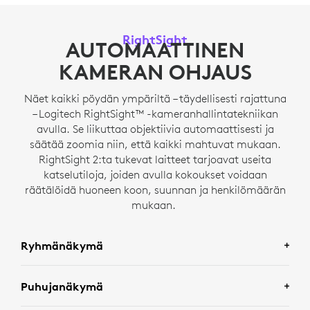
RightSight
AUTOMAATTINEN
KAMERAN OHJAUS
Näet kaikki pöydän ympäriltä – täydellisesti rajattuna
– Logitech RightSight™ -kameranhallintatekniikan
avulla. Se liikuttaa objektiivia automaattisesti ja
säätää zoomia niin, että kaikki mahtuvat mukaan.
RightSight 2:ta tukevat laitteet tarjoavat useita
katselutiloja, joiden avulla kokoukset voidaan
räätälöidä huoneen koon, suunnan ja henkilömäärän
mukaan.
Ryhmänäkymä
Puhujanäkymä