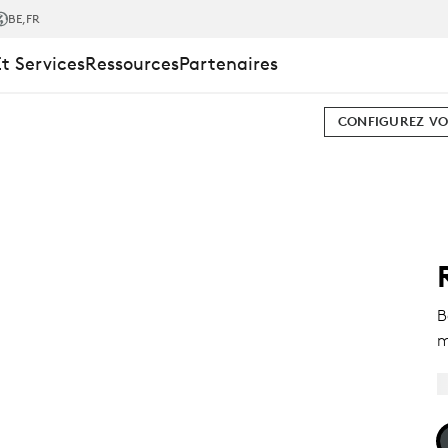
BE
,FR
Et Services
Ressources
Partenaires
CONFIGUREZ VO
B
m