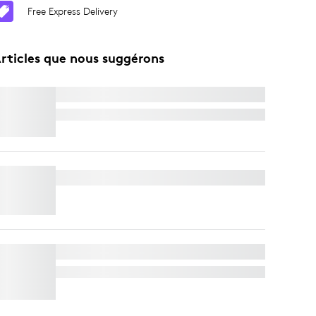
Free Express Delivery
rticles que nous suggérons
MODULE DE MICRO RALLY
Free Express Delivery
WALL MOUNT POUR VIDEO BARS
SUPPORT TV POUR BARRES VIDÉO
Free Express Delivery