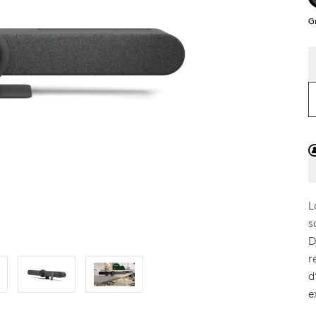
G
L
s
D
r
d
e