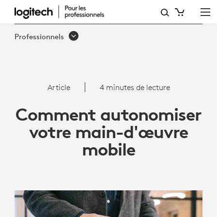
AUTONOMISEZ
VOTRE
Professionnels
MAIN-
D'ŒUVRE
MOBILE
Article
4 minutes de lecture
:
Comment autonomiser
OUTILS
votre main-d'œuvre
ET
mobile
CONSEILS
POUR
AMÉLIORER
LA