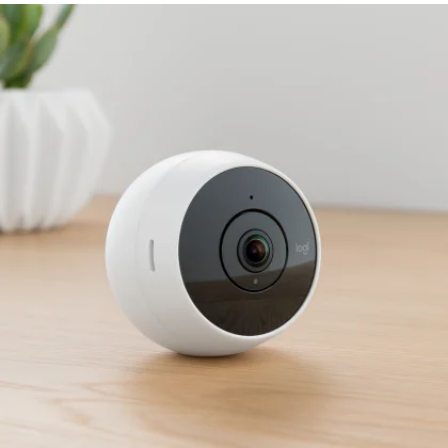
CAMÉRA
DE
SÉCURITÉ
POUR
LA
MAISON
LOGITECH
CIRCLE
2
-
ASSISTANCE,
APPLICATION,