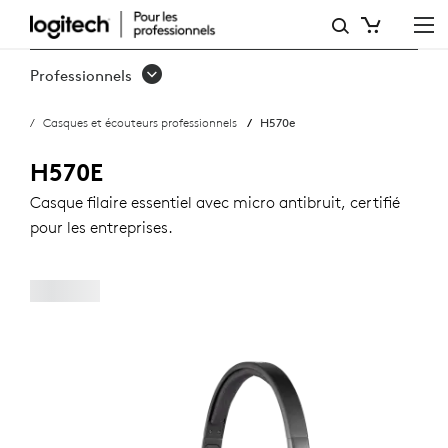
CASQUE
USB
Professionnels
H570E
Casques et écouteurs professionnels
H570e
AVEC
MICRO
H570E
ANTI-
Casque filaire essentiel avec micro antibruit, certifié
pour les entreprises.
PARASITE