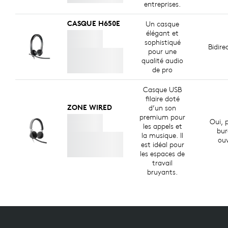
entreprises.
CASQUE H650E
Un casque
élégant et
sophistiqué
Bidire
pour une
qualité audio
de pro
Casque USB
filaire doté
ZONE WIRED
d’un son
premium pour
Oui, p
les appels et
bur
la musique. Il
ouv
est idéal pour
les espaces de
travail
bruyants.