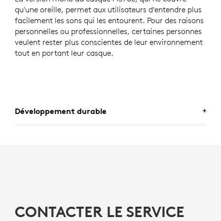
qu'une oreille, permet aux utilisateurs d'entendre plus
facilement les sons qui les entourent. Pour des raisons
personnelles ou professionnelles, certaines personnes
veulent rester plus conscientes de leur environnement
tout en portant leur casque.
Développement durable
FABRICATION AVEC DU PLASTIQUE
RECYCLÉ
)
Les composants en plastique du casque H570e
(version
Teams
) sont fabriqués à partir de plastique
certifié recyclé post-consommation (45% pour Mono
8
et 54% pour Stéréo)Sauf les
composants électroniques (
fin d’offrir une nouvelle
CONTACTER LE SERVICE
vie au plastique issu d’anciens produits électroniques
grand public et contribuer à réduire l’empreinte