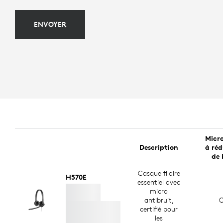
ENVOYER
Micr
Description
à ré
de 
Casque filaire
H570E
essentiel avec
micro
antibruit,
O
certifié pour
les