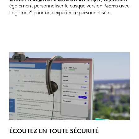
également personnaliser le casque version
Teams
avec
6
Logi Tune
Logi Tune est disponible sous Windows et m
pour une expérience personnalisée.
ÉCOUTEZ EN TOUTE SÉCURITÉ