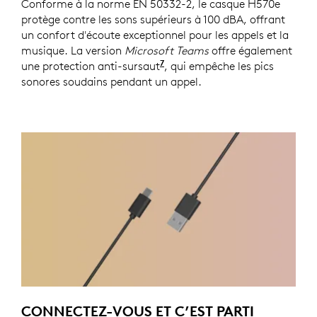
Conforme à la norme EN 50332-2, le casque H570e
protège contre les sons supérieurs à 100 dBA, offrant
un confort d'écoute exceptionnel pour les appels et la
musique. La version
Microsoft Teams
offre également
7
une protection anti-sursaut
. Nécessite Logi Tune, disp
, qui empêche les pics
sonores soudains pendant un appel.
CONNECTEZ-VOUS ET C’EST PARTI