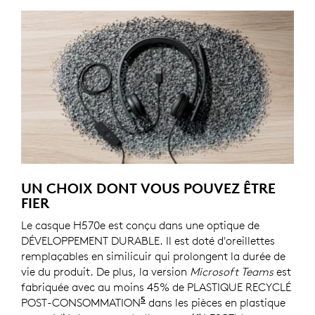
UN CHOIX DONT VOUS POUVEZ ÊTRE
FIER
Le casque H570e est conçu dans une optique de
DÉVELOPPEMENT DURABLE. Il est doté d'oreillettes
remplaçables en similicuir qui prolongent la durée de
vie du produit. De plus, la version
Microsoft Teams
est
fabriquée avec au moins 45% de PLASTIQUE RECYCLÉ
5
POST-CONSOMMATION
45% de matériaux recyclés dans 
dans les pièces en plastique