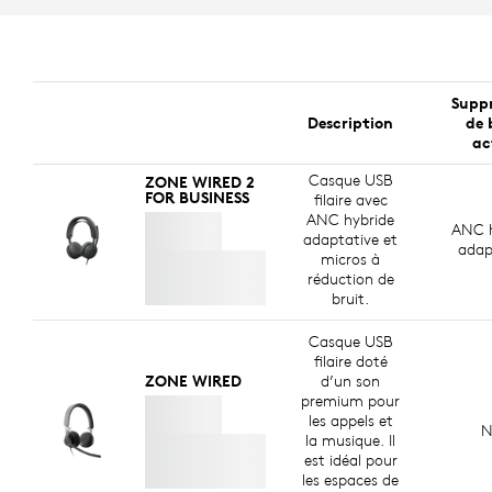
Suppr
Description
de 
ac
Casque USB
ZONE WIRED 2
FOR BUSINESS
filaire avec
ANC hybride
ANC h
adaptative et
adap
micros à
réduction de
bruit.
Casque USB
filaire doté
ZONE WIRED
d’un son
premium pour
les appels et
N
la musique. Il
est idéal pour
les espaces de