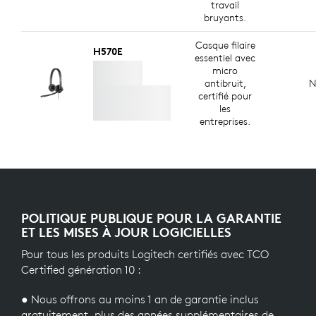
travail
bruyants.
Casque filaire
H570E
essentiel avec
micro
antibruit,
N
certifié pour
les
entreprises.
POLITIQUE PUBLIQUE POUR LA GARANTIE
ET LES MISES À JOUR LOGICIELLES
Pour tous les produits Logitech certifiés avec TCO
Certified génération 10 :
● Nous offrons au moins 1 an de garantie inclus
gratuitement, plus des années supplémentaires de