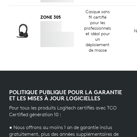
Casque sans
ZONE 305
fil certifié
pour les
professionnels
N
et idéal pour
un
déploiement
de masse
POLITIQUE PUBLIQUE POUR LA GARANTIE
ET LES MISES À JOUR LOGICIELLES
Pour tous les produits Logitech certifiés avec TCO
Certified génération 10 :
● Nous offrons au moins 1 an de garantie inclus
gratuitement, plus des années supplémentaires de