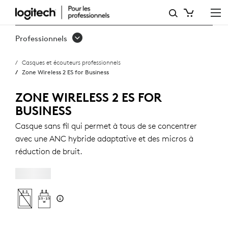
ZONE
WIRELESS
Professionnels
2
Casques et écouteurs professionnels
ES
Zone Wireless 2 ES for Business
FOR
ZONE WIRELESS 2 ES FOR
BUSINESS
BUSINESS
Casque sans fil qui permet à tous de se concentrer
avec une ANC hybride adaptative et des micros à
réduction de bruit.