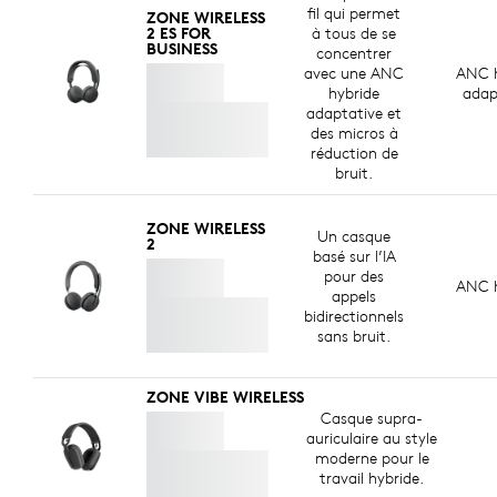
fil qui permet
ZONE WIRELESS
2 ES FOR
à tous de se
BUSINESS
concentrer
avec une ANC
ANC h
hybride
adap
adaptative et
des micros à
réduction de
bruit.
ZONE WIRELESS
Un casque
2
basé sur l’IA
pour des
ANC h
appels
bidirectionnels
sans bruit.
ZONE VIBE WIRELESS
Casque supra-
auriculaire au style
moderne pour le
travail hybride.