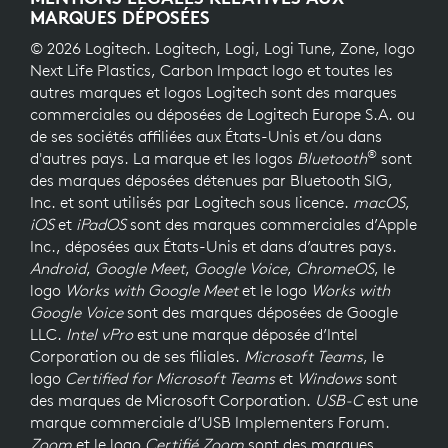
MARQUES DÉPOSÉES
© 2026 Logitech. Logitech, Logi, Logi Tune, Zone, logo
Next Life Plastics, Carbon Impact logo et toutes les
autres marques et logos Logitech sont des marques
commerciales ou déposées de Logitech Europe S.A. ou
de ses sociétés affiliées aux États-Unis et/ou dans
®
d'autres pays. La marque et les logos
Bluetooth
sont
des marques déposées détenues par Bluetooth SIG,
Inc. et sont utilisés par Logitech sous licence.
macOS
,
iOS
et
iPadOS
sont des marques commerciales d’Apple
Inc., déposées aux États-Unis et dans d’autres pays.
Android
,
Google Meet
,
Google Voice
,
ChromeOS
, le
logo
Works with Google Meet
et le logo
Works with
Google Voice
sont des marques déposées de Google
LLC.
Intel vPro
est une marque déposée d’Intel
Corporation ou de ses filiales.
Microsoft Teams
, le
logo
Certified for Microsoft Teams
et
Windows
sont
des marques de Microsoft Corporation.
USB-C
est une
marque commerciale d’USB Implementers Forum.
Zoom
et le logo
Certifié Zoom
sont des marques