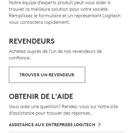
Charge rapide
USB-C
Notre équipe d’experts produit peut vous aider à
Les pièces en plastique du MX Keys Mini for Business
Commutateur
Marche/Arrêt
trouver la meilleure solution pour votre société.
Témoin lumineux
de charge de la batterie
comprennent du PLASTIQUE RECYCLÉ POST-
Remplissez le formulaire et un représentant Logitech
indicateur de
verrouillage des majuscules
CONSOMMATION certifié - 30 % pour le Graphite et 12
vous contactera rapidement.
Dual layout
est conçu pour les utilisateurs de
Mac
e
% pour le Gris Pâle - pour donner une seconde vie au
et de
Windows
plastique en fin de vie provenant des anciens appareils
Touches
Perfect Stroke
électroniques grand public et aider à réduire notre
REVENDEURS
Conception minimaliste
10
empreinte carbone
Exclut l'emballage et la carte de c
.
Flèches
Achetez auprès de l’un de nos revendeurs de
Stabilité
grâce à une structure constituée d'une
confiance.
À PROPOS DES PLASTIQUES RECYCLÉS
seule plaque métallique
TROUVER UN REVENDEUR
L'agencement du clavier peut varier selon le pays.
OBTENIR DE L'AIDE
Vous avez une question? Rendez-vous sur notre site
d’assistance pour trouver des réponses.
ASSISTANCE AUX ENTREPRISES LOGITECH