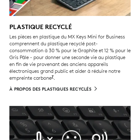
PLASTIQUE RECYCLÉ
Les pièces en plastique du MX Keys Mini for Business
comprennent du plastique recyclé post-
consommation à 30 % pour le Graphite et 12 % pour le
Gris Pâle - pour donner une seconde vie au plastique
en fin de vie provenant des anciens appareils
électroniques grand public et aider à réduire notre
7
empreinte carbone
Exclut l'emballage et la carte de ci
.
À PROPOS DES PLASTIQUES RECYCLÉS