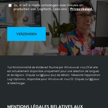
Ja, ik wil e-mails ontvangen over nieuws en
producten van Logitech. Lees ons
Privacybeleid.
VERZENDEN
*La fonctionnalité de dictée est fournie par
Windows
et
macOS
et elle
est actuellement disponible uniquement pour une sélection de langues
et de régions. Cliquez sur
pour plus de détails. Nécessite l’application
ici
Logi Options+, disponible pour
Windows
et
macOS
. Cliquez sur
pour
ici
le télécharger.
MENTIONS LÉGALES RELATIVES AUX