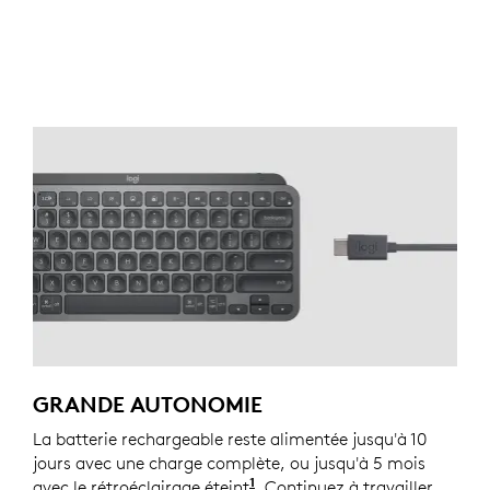
GRANDE AUTONOMIE
La batterie rechargeable reste alimentée jusqu'à 10
jours avec une charge complète, ou jusqu'à 5 mois
1
avec le rétroéclairage éteint
La durée de vie de la batter
. Continuez à travailler