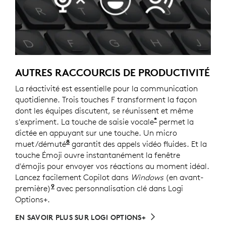
AUTRES RACCOURCIS DE PRODUCTIVITÉ
La réactivité est essentielle pour la communication
quotidienne. Trois touches F transforment la façon
dont les équipes discutent, se réunissent et même
*
s'expriment. La touche de saisie vocale
permet la
dictée en appuyant sur une touche. Un micro
8
muet/démuté
Nécessite le logiciel Logi Options+, d
garantit des appels vidéo fluides. Et la
touche Émoji ouvre instantanément la fenêtre
d'émojis pour envoyer vos réactions au moment idéal.
Lancez facilement Copilot dans
Windows
(en avant-
9
première)
Copilot dans Windows (en avant-première) e
avec personnalisation clé dans Logi
Options+.
EN SAVOIR PLUS SUR LOGI OPTIONS+