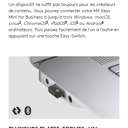
Un dispositif ne suffit pas toujours pour les créateurs
de contenu. Vous pouvez connecter votre MX Keys
Mini for Business à jusqu'à trois
Windows
,
macOS
,
2
3
4
5
6
Linux
appareils. Les fonctions de base de l'appareil s
,
ChromeOS
Les fonctions de base de l'appareil 
,
iPadOS
Les fonctions de base de l'
,
iOS
Les fonctions de base 
ou
Android
Les foncti
ordinateurs. Puis passez facilement de l'un à l'autre en
appuyant sur une touche Easy-Switch.