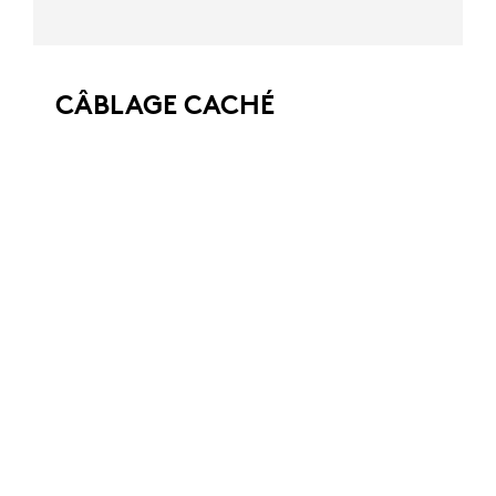
CÂBLAGE CACHÉ
Éliminez le câblage croisé entre les modules
de micro en les connectant via des passe-
câbles aux hubs situés sous la table. Ceci
dissimule le câblage pour une apparence
professionnelle.