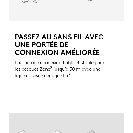
PASSEZ AU SANS FIL AVEC
UNE PORTÉE DE
CONNEXION AMÉLIORÉE
Fournit une connexion fiable et stable pour
2
les casques Zone
Consultez la liste complète des disp
jusqu’à 50 m avec une
3
ligne de visée dégagée La
La portée sans fil est susce
.