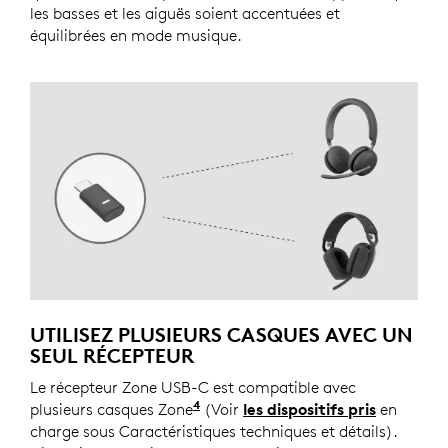
les basses et les aiguës soient accentuées et
équilibrées en mode musique.
UTILISEZ PLUSIEURS CASQUES AVEC UN
SEUL RÉCEPTEUR
Le récepteur Zone USB-C est compatible avec
4
plusieurs casques Zone
Connectez un casque à la fois a
(Voir
les dispositifs pris
en
charge sous Caractéristiques techniques et détails).