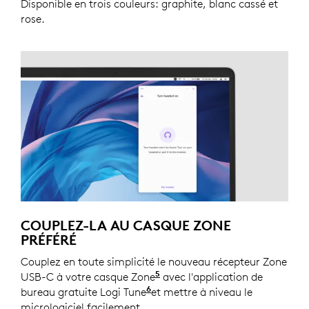
Disponible en trois couleurs: graphite, blanc cassé et
rose.
COUPLEZ-LA AU CASQUE ZONE
PRÉFÉRÉ
Couplez en toute simplicité le nouveau récepteur Zone
5
USB-C à votre casque Zone
Consultez la liste complète 
avec l'application de
6
bureau gratuite Logi Tune
Logi Tune n’est pas disponib
et mettre à niveau le
micrologiciel facilement.