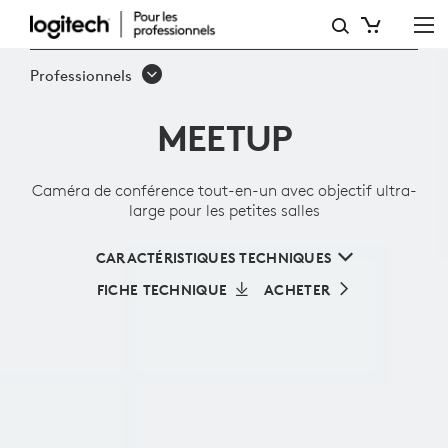
CAMÉRA
DE
Professionnels
CONFÉRENCE
MEETUP
TOUT-
EN-
Caméra de conférence tout-en-un avec objectif ultra-
UN
large pour les petites salles
AVEC
CARACTÉRISTIQUES TECHNIQUES
OBJECTIF
FICHE TECHNIQUE
ACHETER
ULTRA-
LARGE
POUR
LES