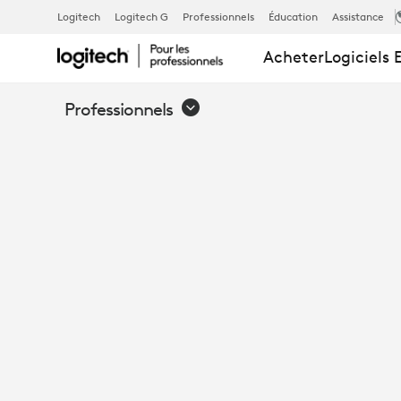
CAMÉRA
Logitech
Logitech G
Professionnels
Éducation
Assistance
Acheter
Logiciels 
DE
Professionnels
VISIOCONFÉ
LOGITECH PT
AVEC
TÉLÉCOMMA