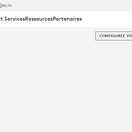
BE
,FR
Et Services
Ressources
Partenaires
CONFIGUREZ VO
RENCE
Z PRO 2
NDE