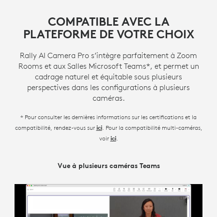
COMPATIBLE AVEC LA
PLATEFORME DE VOTRE CHOIX
Rally AI Camera Pro s’intègre parfaitement à Zoom
Rooms et aux Salles Microsoft Teams*, et permet un
cadrage naturel et équitable sous plusieurs
perspectives dans les configurations à plusieurs
caméras.
* Pour consulter les dernières informations sur les certifications et la
compatibilité, rendez-vous sur
. Pour la compatibilité multi-caméras,
ici
voir
.
ici
Réalisateur Intelligent de Zoom
Vue à plusieurs caméras Teams