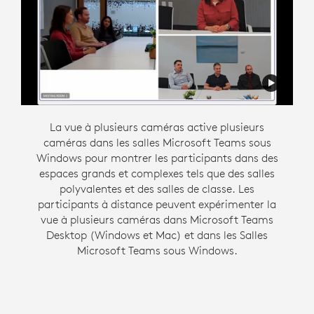
Intelligent Director est conçu pour faciliter une
La vue à plusieurs caméras active plusieurs
caméras dans les salles Microsoft Teams sous
communication flexible en créant un
environnement de réunion hybride inclusif. Cette
Windows pour montrer les participants dans des
fonctionnalité Zoom Rooms sous Windows offre
espaces grands et complexes tels que des salles
aux personnes présentes dans la salle leur propre
polyvalentes et des salles de classe. Les
espace dans une vue en galerie afin qu’elles aient
participants à distance peuvent expérimenter la
vue à plusieurs caméras dans Microsoft Teams
la même opportunité d’être vues et entendues
Desktop (Windows et Mac) et dans les Salles
que tout le monde lors de la réunion.
Microsoft Teams sous Windows.