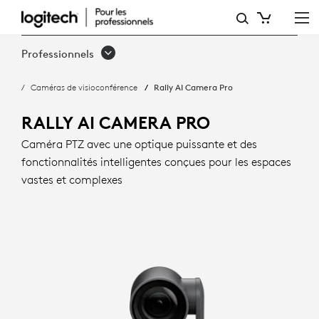
RALLY
AI
Professionnels
CAMERA
Caméras de visioconférence
Rally AI Camera Pro
PRO
AVEC
RALLY AI CAMERA PRO
CADRAGE
Caméra PTZ avec une optique puissante et des
fonctionnalités intelligentes conçues pour les espaces
INTELLIGENT
vastes et complexes
|
LOGITECH