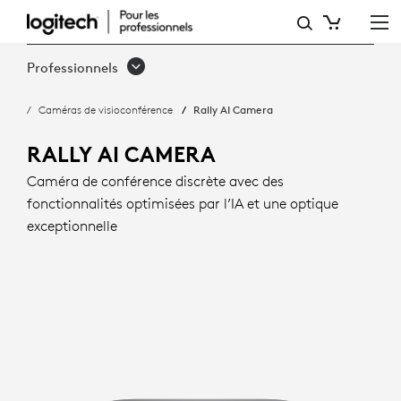
RALLY
AI
Professionnels
CAMERA :
Caméras de visioconférence
Rally AI Camera
CADRAGE
INTELLIGENT
RALLY AI CAMERA
ET
Caméra de conférence discrète avec des
fonctionnalités optimisées par l’IA et une optique
OPTIQUE
exceptionnelle
EXCEPTIONNELLE
|
LOGITECH