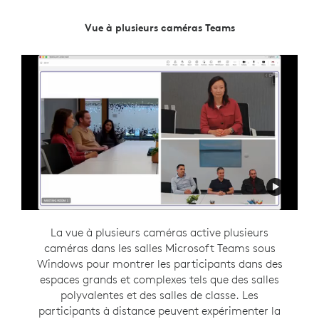
Réalisateur Intelligent de Zoom
Vue à plusieurs caméras Teams
Intelligent Director est conçu pour faciliter une
La vue à plusieurs caméras active plusieurs
caméras dans les salles Microsoft Teams sous
communication flexible en créant un
environnement de réunion hybride inclusif. Cette
Windows pour montrer les participants dans des
fonctionnalité Zoom Rooms sous Windows offre
espaces grands et complexes tels que des salles
aux personnes présentes dans la salle leur propre
polyvalentes et des salles de classe. Les
espace dans une vue en galerie afin qu’elles aient
participants à distance peuvent expérimenter la