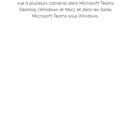
vue à plusieurs caméras dans Microsoft Teams
la même opportunité d’être vues et entendues
Desktop (Windows et Mac) et dans les Salles
que tout le monde lors de la réunion.
Microsoft Teams sous Windows.