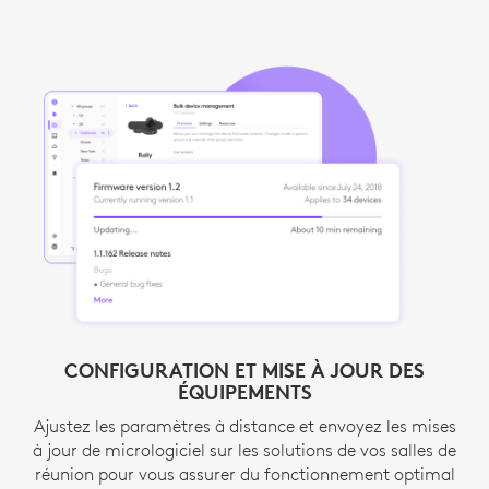
AUTOMATISATION GRÂCE AUX ALERTES
CONFIGURATION ET MISE À JOUR DES
ÉQUIPEMENTS
Agissez rapidement et réduisez au maximum les
1
temps d’arrêt. Intégration ServiceNow
Nécessite une lic
et notifications
Ajustez les paramètres à distance et envoyez les mises
par e-mail fournissent des alertes instantanées sur les
à jour de micrologiciel sur les solutions de vos salles de
2
problèmes de salle ou de dispositif.
Inclus dans 
réunion pour vous assurer du fonctionnement optimal