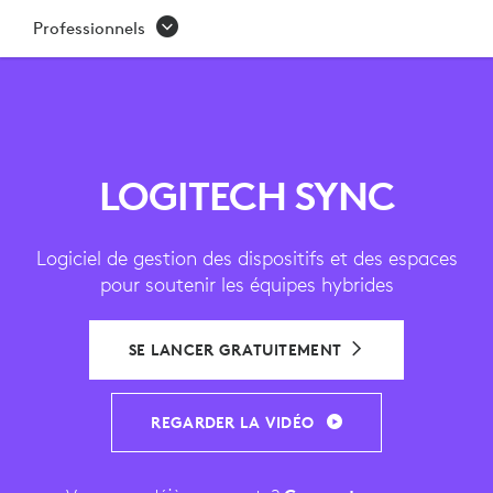
SYNC |
Professionnels
LOGICIEL
DE
GESTION
DES
LOGITECH SYNC
DISPOSITIFS
Logiciel de gestion des dispositifs et des espaces
DE
pour soutenir les équipes hybrides
VISIOCONFÉRENCE
SE LANCER GRATUITEMENT
REGARDER LA VIDÉO