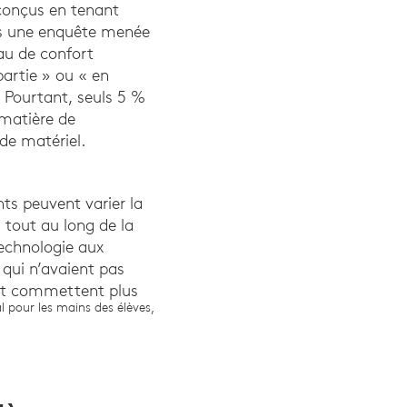
 conçus en tenant
ns une enquête menée
au de confort
partie » ou « en
 Pourtant, seuls 5 %
 matière de
de matériel.
nts peuvent varier la
 tout au long de la
technologie aux
 qui n’avaient pas
 et commettent plus
. (2010). How Age Affects Pointing With Mouse and Touchpad: A C
l pour les mains des élèves,