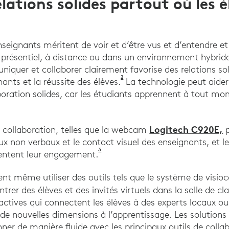
elations solides partout où les é
nseignants méritent de voir et d’être vus et d’entendre e
n présentiel, à distance ou dans un environnement hybride.
quer et collaborer clairement favorise des relations sol
2
Hattie, J. (2009). Méta-étude 
nants et la réussite des élèves.
La technologie peut aider
boration solides, car les étudiants apprennent à tout mom
Logitech C920E,
o collaboration, telles que la webcam
p
aux non verbaux et le contact visuel des enseignants, et l
3
Stull, AT, Fiorella, L. et Mayer, RE 
entent leur engagement.
nt même utiliser des outils tels que le système de visi
ntrer des élèves et des invités virtuels dans la salle de cl
eractives qui connectent les élèves à des experts locaux o
de nouvelles dimensions à l’apprentissage. Les solutions
ner de manière fluide avec les principaux outils de collab