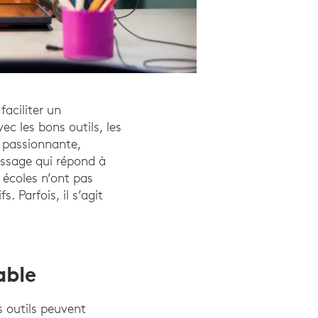
aciliter un
ec les bons outils, les
t passionnante,
issage qui répond à
s écoles n’ont pas
 Parfois, il s’agit
able
 outils peuvent