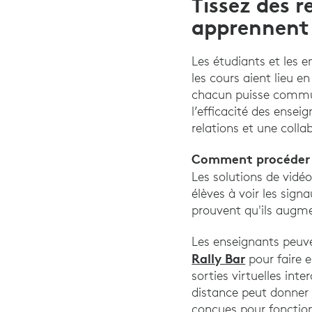
Tissez des r
apprennent
Les étudiants et les e
les cours aient lieu e
chacun puisse communi
l’efficacité des enseig
relations et une colla
Comment procéder
Les solutions de vidé
élèves à voir les sign
prouvent qu'ils augm
Les enseignants peuve
Rally Bar
pour faire e
sorties virtuelles int
distance peut donner 
conçues pour fonction