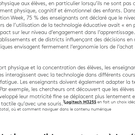
physique aux élèves, en particulier lorsqu’ils ne sont pas
ent physique, cognitif et émotionnel des enfants. Da
tion Week, 75 % des enseignants ont déclaré que le nive
rs de l’utilisation de la technologie éducative avait « en 
pact sur leur niveau d’engagement dans l’apprentissage.
ablissements et de districts influençant des décisions en
ques envisagent fermement l’ergonomie lors de l’achat 
ort physique et la concentration des élèves, les enseigna
s interagissent avec la technologie dans différents cours
a fatigue. Les enseignants doivent également adapter la 
 Par exemple, les chercheurs ont découvert que les élèves
veloppé leur motricité fine se déplacent plus lentement
1
Hertzum, Morten & Horbaek, Kasper
Logitech M325S
en fait un choix idéa
 tactile qu’avec une souris.
e total, où et comment naviguer dans le contenu numérique