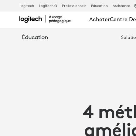
4 MÉTHODES
Logitech
Logitech G
Professionnels
Éducation
Assistance
Acheter
Centre De
INNOVANTE
Éducation
Solutio
POUR
AMÉLIORER
LA
4 mét
TECHNOLOG
amélio