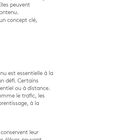
Elles peuvent
contenu.
 un concept clé,
nu est essentielle à la
un défi. Certains
entiel ou à distance.
mme le trafic, les
rentissage, à la
pollution sonore et la connaissance humaine : Revue systématique
 conservent leur
es élèves peuvent