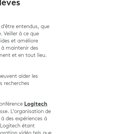
lèves
t d’être entendus, que
 Veiller à ce que
ides et améliore
d’apprentissage visible. Routledge, Taylor, et Francisco Group.
 à maintenir des
ent et en tout lieu.
euvent aider les
es recherches
(2020). The case for embodied instruction: The instructor as a sou
Logitech
oconférence
asse. L’organisation de
u à des expériences à
 Logitech étant
oration vidéo tels que