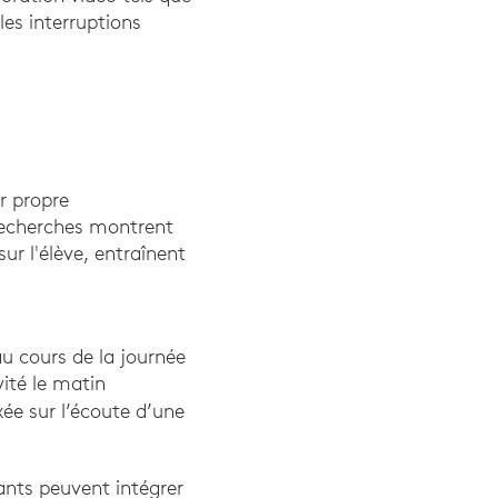
es interruptions
r propre
 recherches montrent
ur l'élève, entraînent
non, K., CLISight, D., Lancaster, S., et. al. (2019). Des espaces d
au cours de la journée
vité le matin
xée sur l’écoute d’une
ants peuvent intégrer