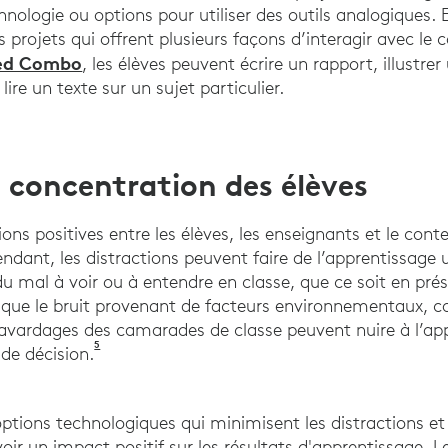
hnologie ou options pour utiliser des outils analogiques. 
projets qui offrent plusieurs façons d’interagir avec le 
ged Combo
, les élèves peuvent écrire un rapport, illustrer
ire un texte sur un sujet particulier.
a concentration des élèves
ions positives entre les élèves, les enseignants et le conte
endant, les distractions peuvent faire de l’apprentissage 
u mal à voir ou à entendre en classe, que ce soit en prés
ue le bruit provenant de facteurs environnementaux, co
bavardages des camarades de classe peuvent nuire à l’app
5
Dupont, Smith, Karim, et. al. (Janvier 2022). La 
 de décision.
options technologiques qui minimisent les distractions et
oir un impact positif sur les résultats d'apprentissage. L