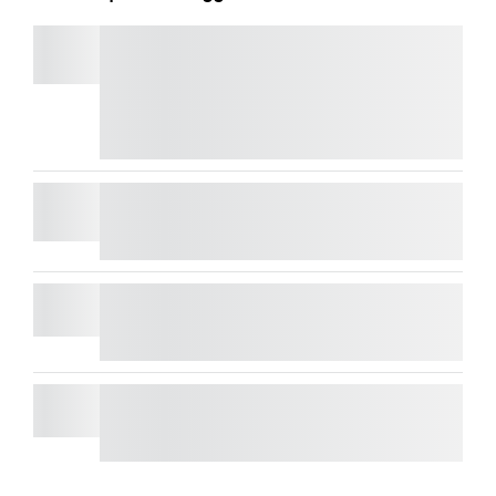
SPOTLIGHT
Économisez 25 % sur les télécommandes de
présentation haut de gamme
à l’achat d’une MX
Master 4.
Achetez maintenant.
SUPPORT TV POUR BARRES VIDÉO
MODULE DE MICRO RALLY
WALL MOUNT POUR VIDEO BARS