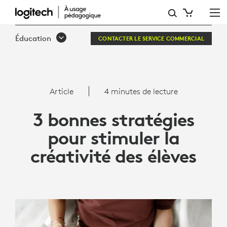
3 BONNES
STRATÉGIES
Éducation
CONTACTER LE SERVICE COMMERCIAL
POUR
STIMULER
LA
Article
4 minutes de lecture
CRÉATIVITÉ
3 bonnes stratégies
DES
pour stimuler la
ÉLÈVES
créativité des élèves