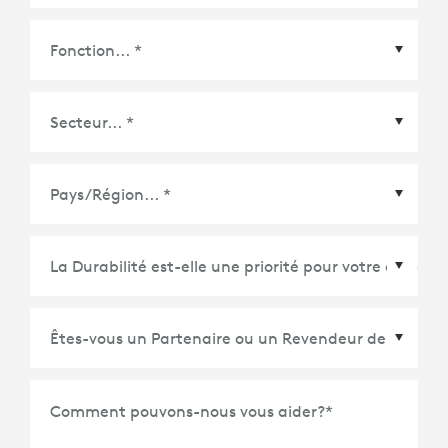
CARACTÉRISTIQUES TECHNIQUES
5 modes: Saisie, Affichage, Dessin, Lecture, Caméra
Type de clavier: Clavier attaché
Touches rétroéclairées: Non
Inclinaison réglable: 20-60°
Pays/Région
*
Alimentation et connectivité: Alimentation par l'iPad
via Smart Connector
Étui
Espace de rangement pour Logitech Crayon
Protection des coins, face avant et face arrière
Comment pouvons-nous vous aider?
*
Accès à tous les ports: Caméra, port pour connecteur
Lightning, port casque