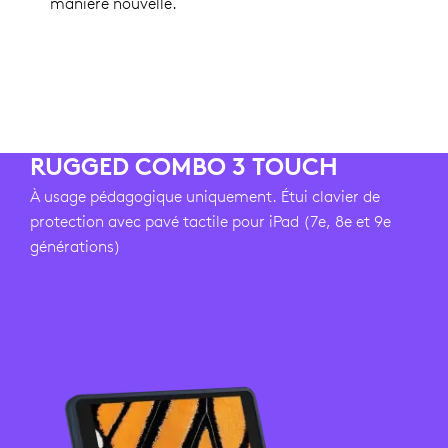
manière nouvelle.
RUGGED COMBO 3 TOUCH
À usage pédagogique uniquement. Étui clavier de
protection avec pavé tactile pour iPad (7e, 8e et 9e
générations)