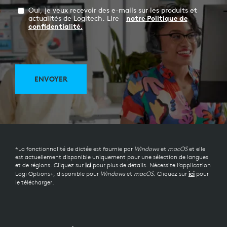
Oui, je veux recevoir des e-mails sur les produits et
actualités de Logitech. Lire
notre Politique de
confidentialité.
ENVOYER
*La fonctionnalité de dictée est fournie par
Windows
et
macOS
et elle
est actuellement disponible uniquement pour une sélection de langues
et de régions. Cliquez sur
pour plus de détails. Nécessite l’application
ici
Logi Options+, disponible pour
Windows
et
macOS
. Cliquez sur
pour
ici
le télécharger.