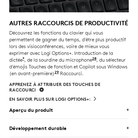
AUTRES RACCOURCIS DE PRODUCTIVITÉ
Découvrez les fonctions du clavier qui vous
permettent de gagner du temps, d'être plus productif
lors des visioconférences, voire de mieux vous
exprimer avec Logi Options+. Introduction de la
*
28
dictée
, de la sourdine du microphone
Nécessite l'appli
, du sélecteur
d'émojis Touches de fonction et Copilot sous Windows
29
(en avant-première)
Copilot sous Windows (en avant-p
Raccourci.
APPRENEZ À ATTRIBUER DES TOUCHES DE
RACCOURCI
EN SAVOIR PLUS SUR LOGI OPTIONS+:
Aperçu du produit
MX KEYS FOR BUSINESS
Développement durable