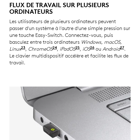
FLUX DE TRAVAIL SUR PLUSIEURS
ORDINATEURS
Les utilisateurs de plusieurs ordinateurs peuvent
passer d'un système à l'autre d'une simple pression sur
une touche Easy-Switch. Connectez-vous, puis
basculez entre trois ordinateurs
Windows
,
macOS
,
23
24
25
26
27
Linux
Les fonctions de base du dispositif seront pris
,
ChromeOS
Les fonctions de base du dispositi
,
iPadOS
Les fonctions de base du
,
iOS
Les fonctions de b
ou
Android
Les fo
.
Le clavier multidispositif accélère et facilite les flux de
travail.