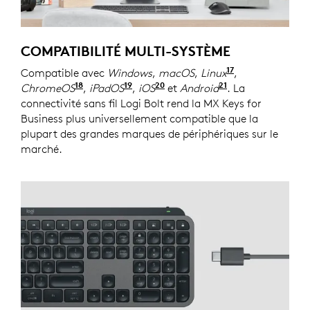
COMPATIBILITÉ MULTI-SYSTÈME
17
Compatible avec
Windows
,
macOS
,
Linux
Les fonctions 
,
18
19
20
21
ChromeOS
Les fonctions de base du dispositif seront
,
iPadOS
Les fonctions de base du disposit
,
iOS
Les fonctions de base du di
et
Android
Les fonctions d
. La
connectivité sans fil Logi Bolt rend la MX Keys for
Business plus universellement compatible que la
plupart des grandes marques de périphériques sur le
marché.