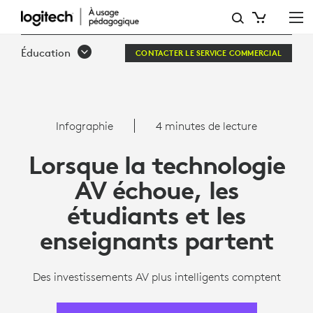
INFOGRAPHIE
DE
Éducation
CONTACTER LE SERVICE COMMERCIAL
RECHERCHE
AVIXA
SUR
Infographie
4 minutes de lecture
LA
Lorsque la technologie
TECHNOLOGIE
AV échoue, les
AV
étudiants et les
|
enseignants partent
LOGITECH
Des investissements AV plus intelligents comptent