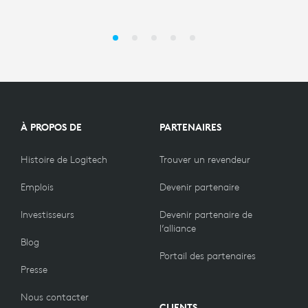
À PROPOS DE
PARTENAIRES
Histoire de Logitech
Trouver un revendeur
Emplois
Devenir partenaire
Investisseurs
Devenir partenaire de
l’alliance
Blog
Portail des partenaires
Presse
Nous contacter
CLIENTS