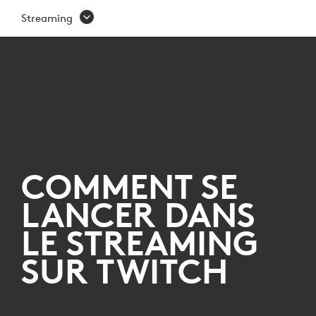
COMMENT
Streaming
SE
LANCER
DANS
LE
STREAMING
SUR
COMMENT SE
TWITCH
LANCER DANS
LE STREAMING
SUR TWITCH