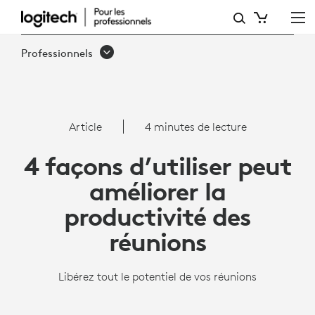
4
FAÇONS
Professionnels
DONT
LES
SERVICES
Article
4 minutes de lecture
INFORMATIQUES
4 façons d’utiliser peut
PEUVENT
améliorer la
AMÉLIORER
productivité des
LA
réunions
PRODUCTIVITÉ
DES
Libérez tout le potentiel de vos réunions
RÉUNIONS