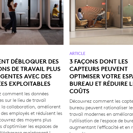
ARTICLE
NT DÉBLOQUER DES
3 FAÇONS DONT LES
ONS DE TRAVAIL PLUS
CAPTEURS PEUVENT
IGENTES AVEC DES
OPTIMISER VOTRE ESP
ES EXPLOITABLES
BUREAU ET RÉDUIRE L
COÛTS
z comment les données
es sur le lieu de travail
Découvrez comment les capte
 la collaboration, améliorent
bureau peuvent rationaliser le
 des employés et réduisent les
travail modernes en améliora
couvrez des moyens plus
l'utilisation de l'espace de bur
ts d'optimiser les espaces de
augmentant l'efficacité et en 
léchargez maintenant !