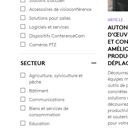
Stations d’accueil
Accessoires de visioconférence
Solutions pour salles
ARTICLE
AUTON
Logiciels et services
D'ŒUVR
Dispositifs ConferenceCam
ET CON
Caméras PTZ
AMÉLI
PRODUC
SECTEUR
DÉPLA
Découvre
Agriculture, sylviculture et
équipes m
pêche
outils de 
Bâtiment
concrètes.
solutions 
Communications
découvre
Biens et services de
productivi
consommation
et souteni
pour votr
Education