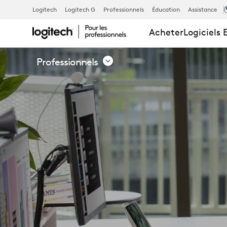
BIBLIOTHÈQ
Logitech
Logitech G
Professionnels
Éducation
Assistance
Acheter
Logiciels 
DE
Professionnels
RESSOURCES
|
LOGITECH
POUR