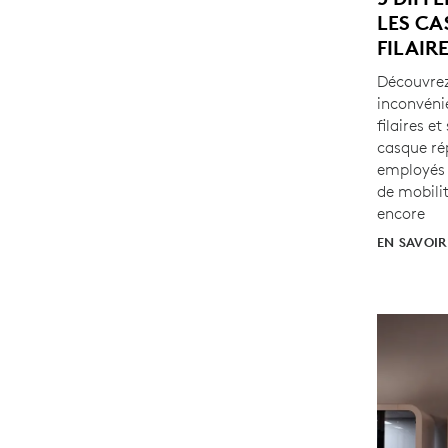
LES CA
FILAIRE
Découvrez
inconvéni
filaires e
casque ré
employés 
de mobilit
encore
EN SAVOIR