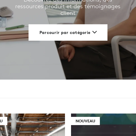
ressources produit et des témoignages
client
NELS
Parcourir par catégorie
U
NOUVEAU