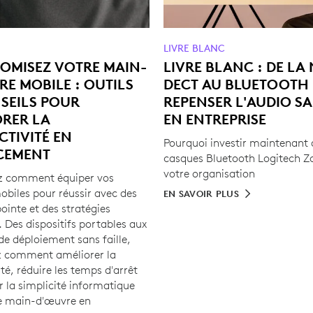
LIVRE BLANC
OMISEZ VOTRE MAIN-
LIVRE BLANC : DE LA
E MOBILE : OUTILS
DECT AU BLUETOOTH 
SEILS POUR
REPENSER L'AUDIO SA
ORER LA
EN ENTREPRISE
TIVITÉ EN
Pourquoi investir maintenant 
CEMENT
casques Bluetooth Logitech Z
votre organisation
z comment équiper vos
obiles pour réussir avec des
EN SAVOIR PLUS
pointe et des stratégies
 Des dispositifs portables aux
de déploiement sans faille,
z comment améliorer la
té, réduire les temps d'arrêt
r la simplicité informatique
e main-d'œuvre en