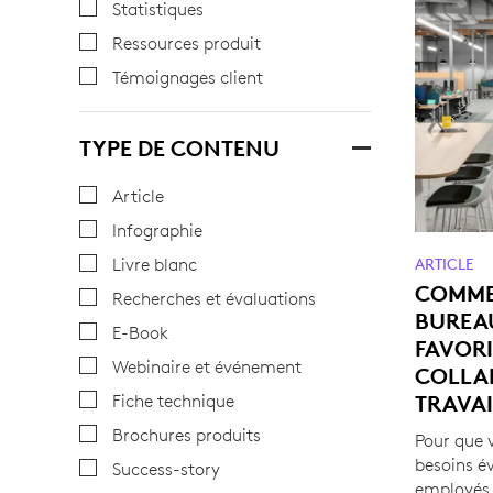
Statistiques
Ressources produit
Témoignages client
TYPE DE CONTENU
Article
Infographie
Livre blanc
ARTICLE
COMMEN
Recherches et évaluations
BUREAU
E-Book
FAVORI
Webinaire et événement
COLLA
TRAVAI
Fiche technique
Brochures produits
Pour que 
besoins év
Success-story
employés, i