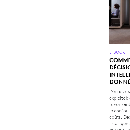
E-BOOK
COMME
DÉCISI
INTELL
DONNÉ
Découvre
exploitabl
favorisent
le confort
coûts. Dé
intelligen
bureau—té