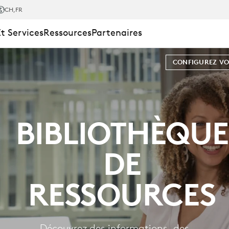
UE
CH
,FR
Et Services
Ressources
Partenaires
CONFIGUREZ VO
BIBLIOTHÈQUE
DE
RESSOURCES
Découvrez des informations, des