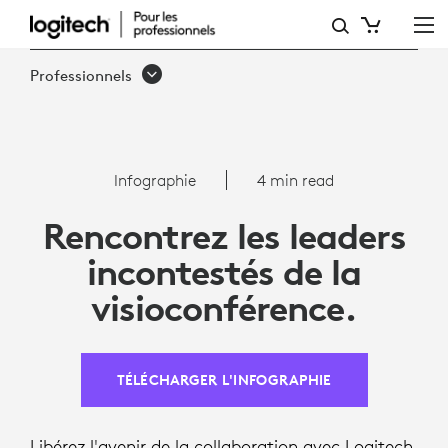
INFOGRAPHIE
:
Professionnels
SOLUTION
DE
VISIOCONFÉRENCE
Infographie
4 min read
LA
Rencontrez les leaders
MIEUX
incontestés de la
NOTÉE
visioconférence.
POUR
TEAMS
TÉLÉCHARGER L'INFOGRAPHIE
Libérez l'avenir de la collaboration avec Logitech,