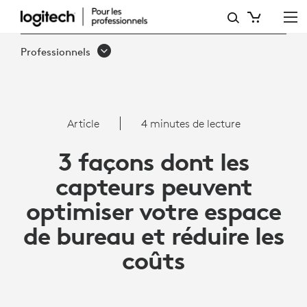
3
FAÇONS
Professionnels
DONT
LES
CAPTEURS
Article
4 minutes de lecture
PEUVENT
3 façons dont les
OPTIMISER
capteurs peuvent
VOTRE
optimiser votre espace
ESPACE
de bureau et réduire les
DE
coûts
BUREAU
ET