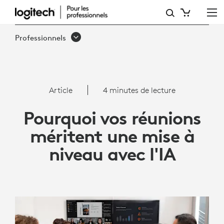
POURQUOI
VOS
Professionnels
RÉUNIONS
MÉRITENT
LA
Article
4 minutes de lecture
VIDÉOCONFÉRENCE
Pourquoi vos réunions
ET
méritent une mise à
LA
niveau avec l'IA
COLLABORATION
AI