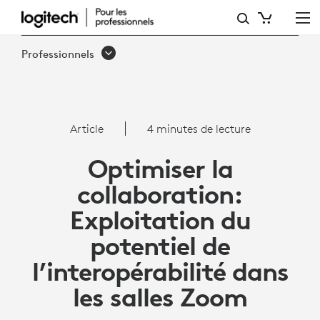
ARTICLE:
INTEROPÉRABILITÉ
Professionnels
AVEC
ZOOM
ROOMS
Article
4 minutes de lecture
Optimiser la
collaboration:
Exploitation du
potentiel de
l’interopérabilité dans
les salles Zoom