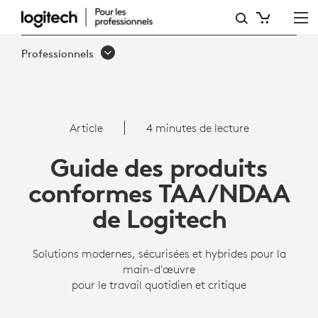
GUIDE
DES
Professionnels
PRODUITS
CONFORMES
TAA/NDAA
Article
4 minutes de lecture
DE
Guide des produits
LOGITECH
conformes TAA/NDAA
de Logitech
Solutions modernes, sécurisées et hybrides pour la
main-d'œuvre
pour le travail quotidien et critique