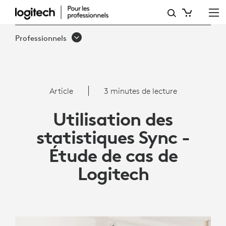
ARTICLE:
UTILISATION
Professionnels
DES
STATISTIQUES
SYNC
Article
3 minutes de lecture
-
Utilisation des
ÉTUDE
statistiques Sync -
DE
Étude de cas de
CAS
Logitech
DE
LOGITECH