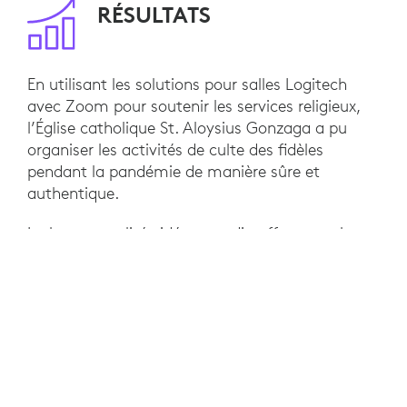
RÉSULTATS
En utilisant les solutions pour salles Logitech
avec Zoom pour soutenir les services religieux,
l’Église catholique St. Aloysius Gonzaga a pu
organiser les activités de culte des fidèles
pendant la pandémie de manière sûre et
authentique.
La bonne qualité vidéo et audio offerte par la
caméra Rally Plus de Logitech a également aidé
la congrégation à mener des discussions
interactives et à garantir la solennité pendant les
services du dimanche sur la plateforme Zoom.