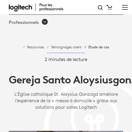
MESSE
À
Professionnels
DOMICILE
À
Ressources
Témoignages client
Étude de cas
L’ÉGLISE
CATHOLIQUE
2 minutes de lecture
ST. ALOYSIUS GONZAGA
Gereja Santo Aloysiusgo
L’Église catholique St. Aloysius Gonzaga améliore
l’expérience de la « messe à domicile » grâce aux
solutions pour salles Logitech