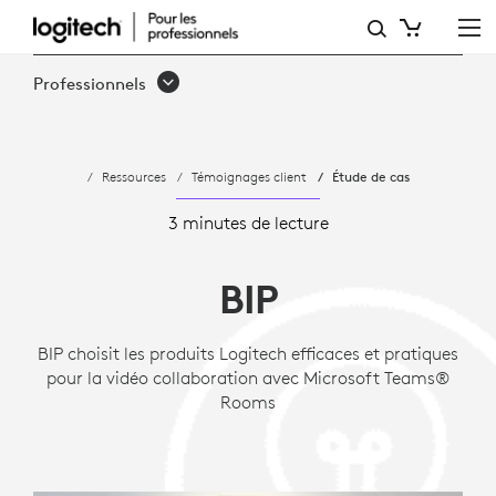
BIP
CHOISIT
Professionnels
TAP
ET
Ressources
Témoignages client
Étude de cas
RALLY PLUS
DE
3 minutes de lecture
LOGITECH
BIP
POUR
LE
BIP choisit les produits Logitech efficaces et pratiques
pour la vidéo collaboration avec Microsoft Teams®
DÉPLOIEMENT
Rooms
DE
MICROSOFT TEAMS ROOM