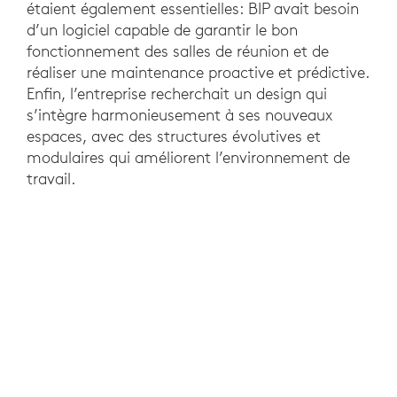
étaient également essentielles: BIP avait besoin
d’un logiciel capable de garantir le bon
fonctionnement des salles de réunion et de
réaliser une maintenance proactive et prédictive.
Enfin, l’entreprise recherchait un design qui
s’intègre harmonieusement à ses nouveaux
espaces, avec des structures évolutives et
modulaires qui améliorent l’environnement de
travail.
SOLUTION
Après des tests rigoureux, BIP a répondu à ces
besoins avec Logitech Tap et Rally Plus, ce qui lui
a permis de bénéficier de tous les avantages de
Microsoft Teams, en particulier le travail