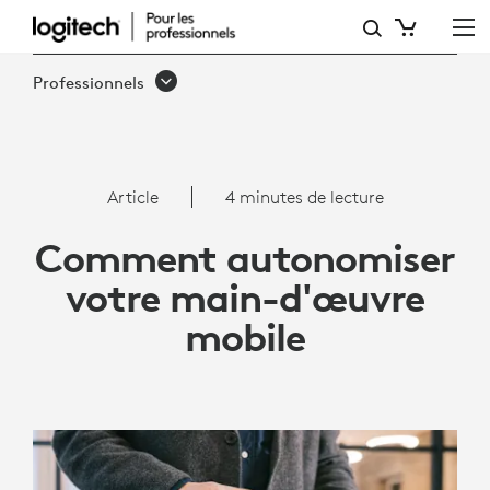
AUTONOMISEZ
VOTRE
Professionnels
MAIN-
D'ŒUVRE
MOBILE
Article
4 minutes de lecture
:
Comment autonomiser
OUTILS
votre main-d'œuvre
ET
mobile
CONSEILS
POUR
AMÉLIORER
LA