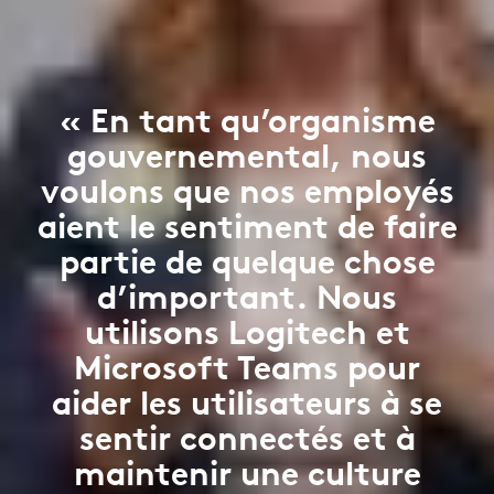
« En tant qu’organisme
gouvernemental, nous
voulons que nos employés
aient le sentiment de faire
partie de quelque chose
d’important. Nous
utilisons Logitech et
Microsoft Teams pour
aider les utilisateurs à se
sentir connectés et à
maintenir une culture