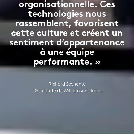
organisationnelle. Ces
technologies nous
rassemblent, favorisent
cette culture et créent un
sentiment d’appartenance
à une équipe
performante. »
Richard Séchante
DSI, comté de Williamson, Texas