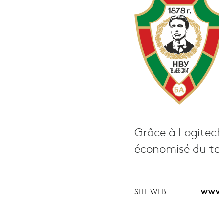
DE
DÉPLACEME
Grâce à Logitec
économisé du te
SITE WEB
www