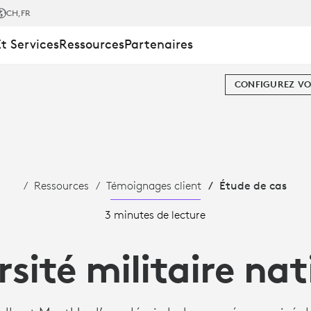
CH
,FR
Et Services
Ressources
Partenaires
CONFIGUREZ VO
Ressources
Témoignages client
Étude de cas
3 minutes de lecture
rsité militaire nat
ALLY