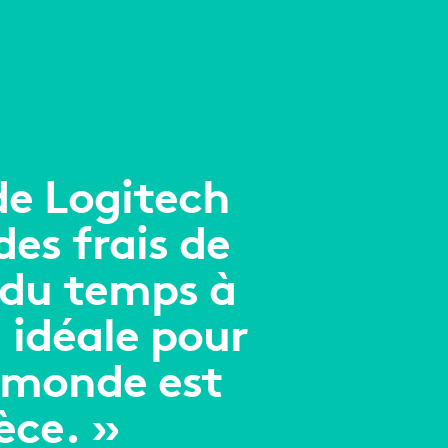
de Logitech
es frais de
 du temps à
n idéale pour
e monde est
èce. »