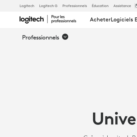
ÉTUDE
Logitech
Logitech G
Professionnels
Éducation
Assistance
Acheter
Logiciels 
DE
Professionnels
CAS:
GRÂCE
À
Unive
LOGITECH R