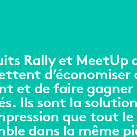
uits Rally et MeetUp 
ttent d’économiser d
t et de faire gagner
. Ils sont la solutio
mpression que tout l
ble dans la même pi