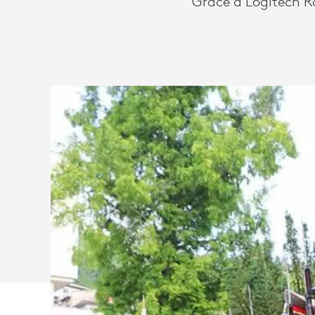
Grâce à Logitech R
ET
LOGITECH M
L’UNIVERSIT
MILITAIRE
NATIONALE
BULGARE