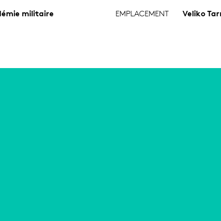
émie militaire
EMPLACEMENT
Veliko Tar