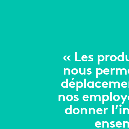
« Les prod
nous perme
déplacemen
nos employés
donner l’i
ensem