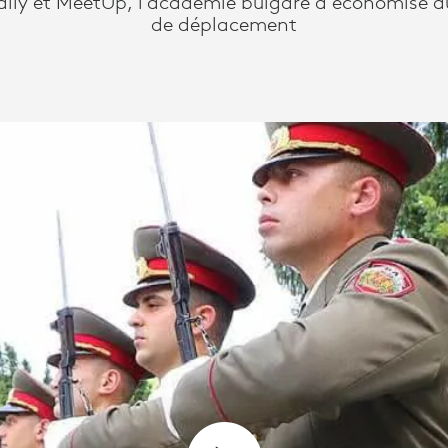
ally et MeetUp, l’académie bulgare a économisé du
de déplacement
EETUP,
É