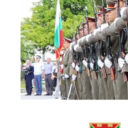
ÉCONOMISE
DU
TEMPS
ET
DES
FRAIS