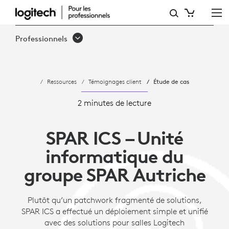
ÉTUDE
DE
Professionnels
CAS:
LA
Ressources
Témoignages client
Étude de cas
VIDÉO
COLLABORATION
2 minutes de lecture
PREND
SPAR ICS – Unité
UNE
informatique du
NOUVELLE
groupe SPAR Autriche
DIMENSION
CHEZ
Plutôt qu’un patchwork fragmenté de solutions,
SPAR ICS a effectué un déploiement simple et unifié
SPAR
avec des solutions pour salles Logitech