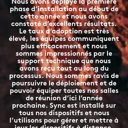
Nous avons déployé la première
phase d’installation au début de
cette année et nous avons
constaté d’excellents résultats.
Le taux d’adoption est très
élevé, les équipes communiquent
plus efficacement et nous
sommes impressionnés par le
support technique que nous
avons reçu tout au long du
processus. Nous sommes ravis de
poursuivre le déploiement et de
pouvoir équiper toutes nos salles
de réunion d’ici l’année
prochaine. Sync est installé sur
tous nos dispositifs et nous
l’utilisons pour gérer et mettre à
jour les dispositifs à distance.