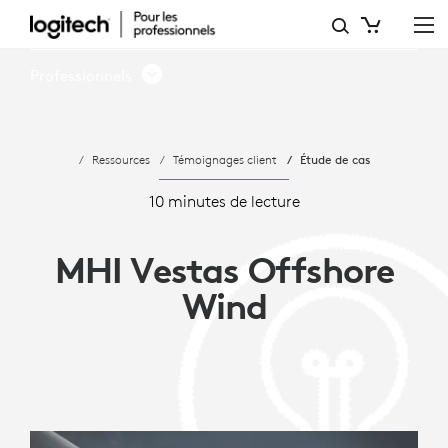
MHI
VESTAS
Professionnels
OFFSHORE
WIND
Ressources
Témoignages client
Étude de cas
ADOPTE
LES
10 minutes de lecture
SOLUTIONS
MHI Vestas Offshore
LOGITECH
Wind
POUR
SALLES
MICROSOFT
TEAMS