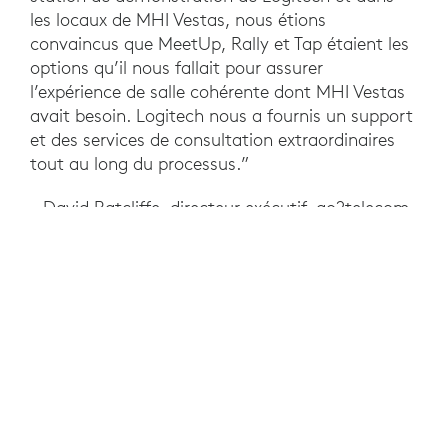
les locaux de MHI Vestas, nous étions
convaincus que MeetUp, Rally et Tap étaient les
options qu’il nous fallait pour assurer
l’expérience de salle cohérente dont MHI Vestas
avait besoin. Logitech nous a fournis un support
et des services de consultation extraordinaires
tout au long du processus.”
- David Ratcliffe, directeur exécutif, go2telecom
RÉSULTATS
Les employés de MHI Vestas Offshore Wind ont
adopté les réunions vidéo comme une meilleure
alternative aux frais, au temps et au côté peu
pratique des déplacements non essentiels.