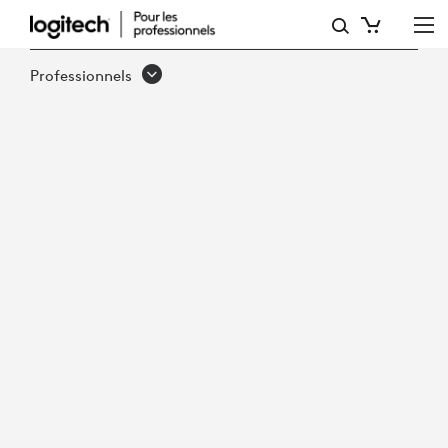
RÉUSSITE
DE
Professionnels
L’ÉQUIPE
–
LA
VALEUR
DE
LA
CONCENTRATION