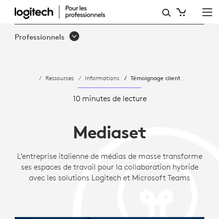
ÉTUDE
DE
Professionnels
CAS
:
Ressources
Informations
Témoignage client
MEDIASET
AMÉLIORE
10 minutes de lecture
LE
Mediaset
TRAVAIL
HYBRIDE
L’entreprise italienne de médias de masse transforme
ses espaces de travail pour la collaboration hybride
AVEC
avec les solutions Logitech et Microsoft Teams
LOGITECH