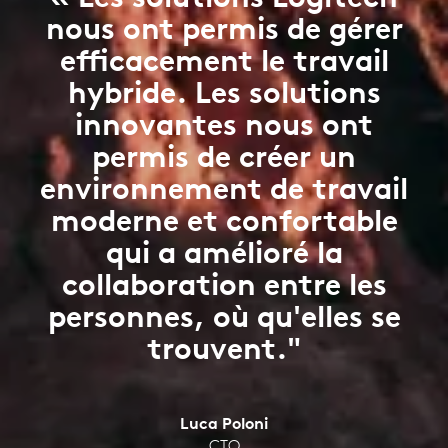
nous ont permis de gérer
efficacement le travail
hybride. Les solutions
innovantes nous ont
permis de créer un
environnement de travail
moderne et confortable
qui a amélioré la
collaboration entre les
personnes, où qu'elles se
trouvent."
Luca Poloni
CTO