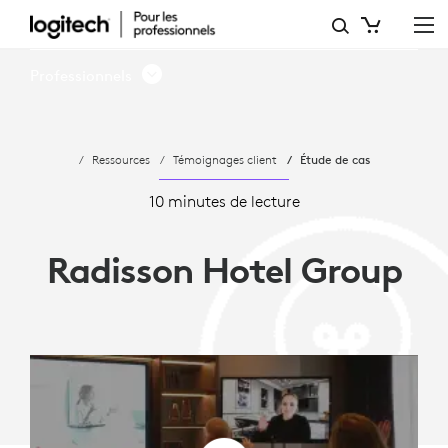
RADISSON
HOTEL
Professionnels
GROUP
ET
Ressources
Témoignages client
Étude de cas
LOGITECH
METTENT
10 minutes de lecture
EN
Radisson Hotel Group
PLACE
DES
RÉUNIONS
HYBRIDES