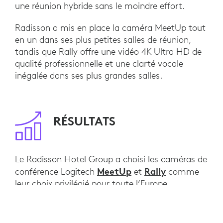
une réunion hybride sans le moindre effort.
Radisson a mis en place la caméra MeetUp tout
en un dans ses plus petites salles de réunion,
tandis que Rally offre une vidéo 4K Ultra HD de
qualité professionnelle et une clarté vocale
inégalée dans ses plus grandes salles.
RÉSULTATS
Le Radisson Hotel Group a choisi les caméras de
MeetUp
Rally
conférence Logitech
et
comme
leur choix privilégié pour toute l’Europe.
Les clients sont ravis des possibilités de réunions
hybrides désormais offertes par la chaîne